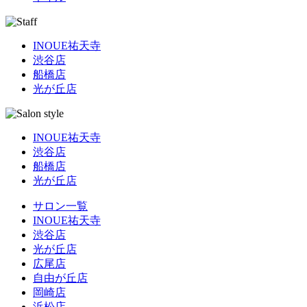
INOUE祐天寺
渋谷店
船橋店
光が丘店
INOUE祐天寺
渋谷店
船橋店
光が丘店
サロン一覧
INOUE祐天寺
渋谷店
光が丘店
広尾店
自由が丘店
岡崎店
浜松店