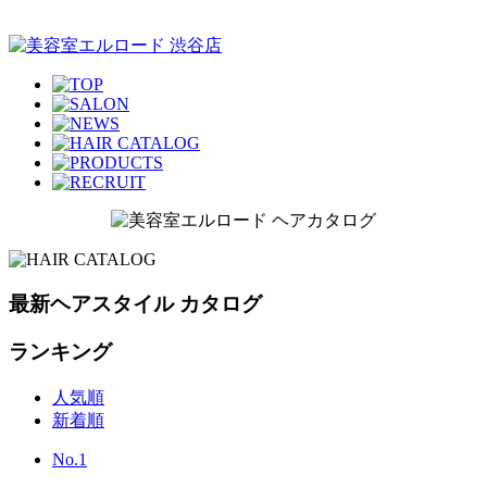
最新ヘアスタイル カタログ
ランキング
人気順
新着順
No.1