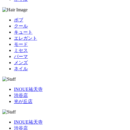
ボブ
クール
キュート
エレガント
モード
ミセス
パーマ
メンズ
ネイル
INOUE祐天寺
渋谷店
光が丘店
INOUE祐天寺
渋谷店