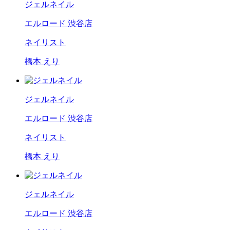
ジェルネイル
エルロード 渋谷店
ネイリスト
橋本 えり
ジェルネイル
エルロード 渋谷店
ネイリスト
橋本 えり
ジェルネイル
エルロード 渋谷店