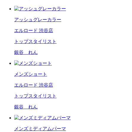
アッシュグレーカラー
エルロード 渋谷店
トップスタイリスト
銀谷 れん
メンズショート
エルロード 渋谷店
トップスタイリスト
銀谷 れん
メンズミディアムパーマ