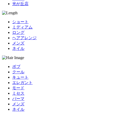
光が丘店
ショート
ミディアム
ロング
ヘアアレンジ
メンズ
ネイル
ボブ
クール
キュート
エレガント
モード
ミセス
パーマ
メンズ
ネイル