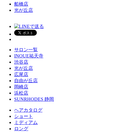
船橋店
光が丘店
サロン一覧
INOUE祐天寺
渋谷店
光が丘店
広尾店
自由が丘店
岡崎店
浜松店
SUNRHODES 静岡
ヘアカタログ
ショート
ミディアム
ロング