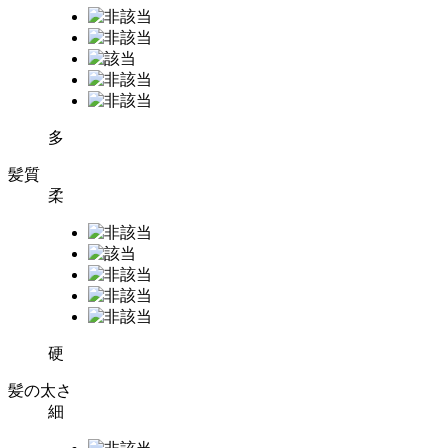
多
髪質
柔
硬
髪の太さ
細