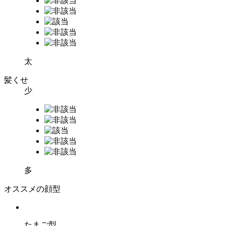
太
髪くせ
少
多
オススメの顔型
たまご型